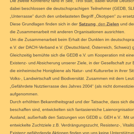
Die zweite Konferenz fand in See, Tirol statt, dabei wurde Deuts
dabei beschlossen die deutschsprachigen Teilnehmer (GEDB, SLB) 
„Unterrasse“ durch den unbelasteten Begriff „Ökotypen“ zu erset
Diese Grundlagen finden sich in der
Satzung
, den
Zielen
und d
die Zusammenarbeit mit anderen Organisationen ausrichten.
Um die Zusammenarbeit beim Erhalt der Dunklen im deutschspra
e.V. der DACH-Verband e.V. (Deutschland, Österreich, Schweiz) 
Gleichzeitig bemühte sich die GEDB e.V. um Kooperation mit eine
Existenz- und Absicherung unserer Ziele, in der Gesellschaft zu
die einheimische Honigbiene als Natur- und Kulturerbe in ihrer S
Volks-, Landwirtschaft und Biodiversität. Zusammen mit dem Leutst
„Gefährdete Nutztierrasse des Jahres 2004“ (als nicht domestizie
aufgenommen.
Durch erhöhten Bekanntheitsgrad und der Tatsache, dass sich die
beschaffen sind, entwickelten sich fantasiereiche Laienorgnisat
Ausland, außerhalb den Satzungen von GEDB u. GEH e.V.. Mit uns
entwickelte Zuchtziele z.B. Verdrängungszucht, Resistenz-, Vital
Existenz gefährdende Aktionen finden von uns keine Unterstützun