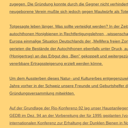
zugegen. Die Gründung konnte durch die Gegner nicht verhindert
neugeborene Verein mußte sich jedoch gegen Maulwürfe als Tote
Totgesagte leben länger. Was sollte verteidigt werden? In der Ze
autochthonen Honigbienen in Rechtfertigungslehren, „wissenschaf
Europa einmalige Situation Deutschlands der „Mellifera freien Zon
gerieten die Bestände der Autochthonen ebenfalls unter Druck, 
(Honigertrag) an das Erbgut des „Bien“ gekoppelt und weiterge
vererbbare Ertragssteigerung erzielt werden könne.
Um dem Aussterben dieses Natur- und Kulturerbes entgegenzuwir
Jahre vorher in der Schweiz unsere Freunde und Geburtshelfer 
Gründungsversammlung mitwirkten.
Auf der Grundlage der Rio-Konferenz-92 lag unser Hauptanliegen 
GEDB im Dez. 94 an der Vorbereitung der für 1995 geplanten (vo
internationalen Konferenz zur Erhaltung der Dunklen Bienen in 